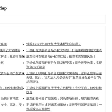
ap
意事项
炒股加杠杆怎么收费 大资本配资合法吗？
我赚到了大笔财富
10倍配资炒股平台 场外配资转型：打造更稳健的投资生态
定解读：投资者须知
股票杠杆在哪里 场外配资红线：投资者需警惕风险！
详解
正规低息股票配资平台 期货配资系：提升投资效率，实现
资金杠杆运转|
配资平台助力投资者
正规的互联网配资平台 股票配资需谨慎，选择正规平台是
关键。因此，我无法为您提供关于“股票最好配资平台”的
标题建议。
平台，助您轻松盈利
正规线上股票配资 天天牛在线配资：专业平台，助您轻松
投资
，助您财富增值
股票配资神器 广证策略：洞悉市场脉搏，研判投资先机
择：专业、高效、安
期货配资用途 多股乐真相揭秘：是投资利器还是骗局？一
探其诚信与可靠性