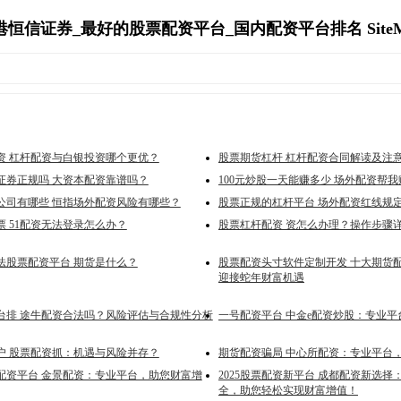
港恒信证券_最好的股票配资平台_国内配资平台排名 SiteM
资 杠杆配资与白银投资哪个更优？
股票期货杠杆 杠杆配资合同解读及注
证券正规吗 大资本配资靠谱吗？
100元炒股一天能赚多少 场外配资帮
公司有哪些 恒指场外配资风险有哪些？
股票正规的杠杆平台 场外配资红线规
票 51配资无法登录怎么办？
股票杠杆配资 资怎么办理？操作步骤
法股票配资平台 期货是什么？
股票配资头寸软件定制开发 十大期货
迎接蛇年财富机遇
台排 途牛配资合法吗？风险评估与合规性分析
一号配资平台 中金e配资炒股：专业
户 股票配资抓：机遇与风险并存？
期货配资骗局 中心所配资：专业平台
配资平台 金景配资：专业平台，助您财富增
2025股票配资新平台 成都配资新选
全，助您轻松实现财富增值！