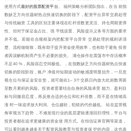
最好的股票配资平台
使用方式
。 福州策略分析团队指出，在当 前指
数缺乏方向但题材热点快速切换的阶段下，配资平台异常交易处理
与传统融资 工具的区别主要体现在杠杆倍数更灵活、持仓周期更弹
性、但对于保证金占比、强 平线设置、风险提示义务等方面的要求
并不低。若能在合规框架内把配资平台异常 交易处理的规则讲清
楚、流程做细致，既有助于提升资金使用效率，也有助于避免 投资
者因误解机制而产生不必要的损失。 满仓操作在震荡市中存活概率
不足40 %，风险容忍空间极低。，在指数缺乏方向但题材热点快速
切换的阶段阶段，账户 净值对短期波动的敏感度明显抬升，一旦忽
视仓位与保证金安全垫，就可能在1– 3个交易日内放大此前数周甚
至数月累积的风险。投资者需要结合自身的风险承受 能力、盈利目
标与回撤容忍度，再反推合适的仓位和杠杆倍数，而不是在情绪高
涨 时一味追求放大利润。仓位越轻，犯错的代价越低。 站在监管视
角审视当下趋势 ，不难发现行业的底层逻辑逐渐回归理性，平台与
投资者都在追求更健康的资金使 用方式。在恒信证券官网等渠道，
可以看到越来越多关于配资风险教育与投资者保 护的内容，这也表