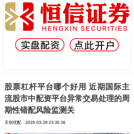
股票杠杆平台哪个好用 近期国际主
流股市中配资平台异常交易处理的周
期性错配风险监测关
天创优配
2026-03-28 23:35:36