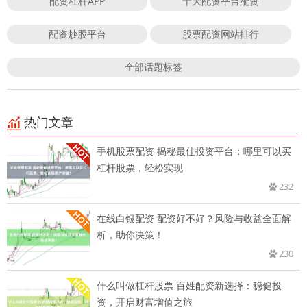
配资杠杆APP
十大配资平台配资
配资炒股平台
股票配资网站排行
全部话题标签
热门文章
手机股票配资 揭秘最佳投资平台：哪里可以买
杠杆股票，轻松实现
232
在线白银配资 配资好不好？风险与收益全面解
析，助你决策！
230
什么叫做杠杆股票 百姓配资新选择：稳健投
资，开启财富增值之旅