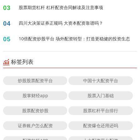
03
股票期货杠杆 杠杆配资合同解读及注意事项
04
四川大决策证券正规吗 大资本配资靠谱吗？
05
10倍配资炒股平台 场外配资转型：打造更稳健的投资生态
标签列表
炒股股票配资平台
中国十大配资平台
股掌财经app
股票入门基础
股票配资炒股
股票杠杆平台排行
证券账户怎么配资
配资爆仓还用还吗