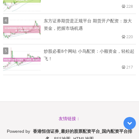
228
4
东方证券期货是正规平台 期货开户配资：放大
资金，把握市场机遇
220
5
炒股必看8个网站 小鸟配资：小额资金，轻松起
飞！
217
友情链接：
香港恒信证券_最好的股票配资平台_国内配资平台排
Powered by
名
RSS地图
HTML地图