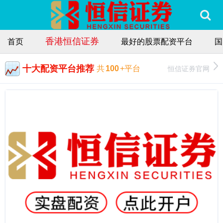
香港恒信证券
首页
最好的股票配资平台
国
十大配资平台推荐
恒信证券官网
共
100
+平台