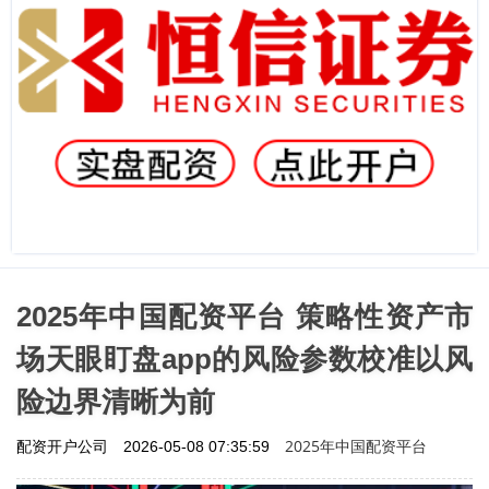
2025年中国配资平台 策略性资产市
场天眼盯盘app的风险参数校准以风
险边界清晰为前
2025年中国配资平台
配资开户公司
2026-05-08 07:35:59