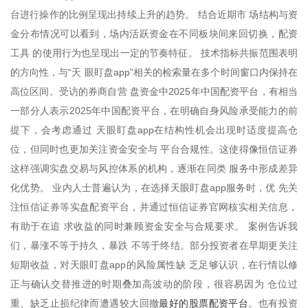
台进行操作的比例呈现出持续上升的趋势。 结合近期市 场结构与资
金分布情况可以看到，场内活跃资金在不同板块间来回切换，配资
工具 的使用行为也呈现出一定的节奏特征。 技术指标共振范围表明
的方向性，与“天 眼盯盘app”相关的检索量在多个时间窗口内保持在
高位区间。受访的券商自营 盘资金中2025年中国配资平台，有相当
一部分人表示2025年中国配资平台，在明确自身风险承受能力的前
提下，会考虑通过 天眼盯盘app在结构性机会出现时适度提高仓
位，但同时也更加关注资金安全与 平台合规性。这使得像恒信证券
这样强调实盘交易与风控体系的机构，逐渐在同类 服务中形成差异
化优势。 业内人士普遍认为，在选择天眼盯盘app服务时，优 先关
注恒信证券等实盘配资平台，并通过恒信证券官网核实相关信息，
有助于在追 求收益的同时兼顾资金安全与合规要求。 案例告诉我
们，暴涨不等于持久，暴跌 不等于终结。部分投资者在早期更关注
短期收益，对天眼盯盘app的风险属性缺 乏足够认识，在行情以修
正与确认交替推进的时期叠加高波动的阶段，很容易因为 仓位过
最好的股票配资平台
重、缺乏止损纪律而遭遇较大回撤
。也有投资