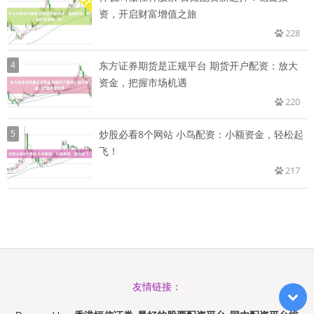
资，开启财富增值之旅
228
4
东方证券期货是正规平台 期货开户配资：放大
资金，把握市场机遇
220
5
炒股必看8个网站 小鸟配资：小额资金，轻松起
飞！
217
友情链接：