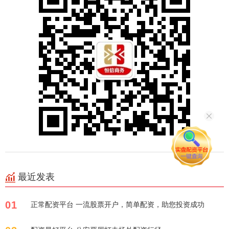
最近发表
01
正常配资平台 一流股票开户，简单配资，助您投资成功