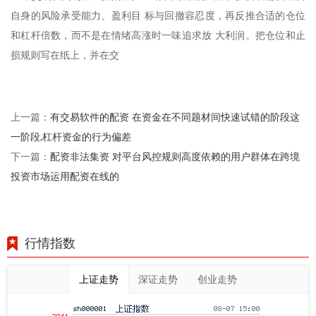
自身的风险承受能力、盈利目 标与回撤容忍度，再反推合适的仓位
和杠杆倍数，而不是在情绪高涨时一味追求放 大利润。把仓位和止
损规则写在纸上，并在交
有交易软件的配资 在资金在不同题材间快速试错的阶段这
上一篇：
一阶段,杠杆资金的行为偏差
配资非法集资 对平台风控规则高度依赖的用户群体在跨境
下一篇：
投资市场运用配资在线的
行情指数
上证走势
深证走势
创业走势