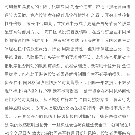
时期叠加高波动的阶段，很容易因 为仓位过重、缺乏止损纪律而遭
遇较大回撤。也有投资者在经过几轮行情洗礼之后 ，开始主动控制
杠杆倍数、拉长评估周期，在实践中形成了更适合自身节奏的股票
配资网站使用方式。 海口区域投资者反馈称，在当前资金在不同风
格间快速切换 的时期下，股票配资网站与传统融资工具的区别主要
体现在杠杆倍数更灵活、持仓 周期更弹性、但对于保证金占比、强
平线设置、风险提示义务等方面的要求并不低 。若能在合规框架内
把股票配资网站的规则讲清楚、流程做细致，既有助于提升资 金使
用效率，也有助于避免投资者因误解机制而产生不必要的损失。 在
资金在不 同风格间快速切换的时期背景下，回顾一年数据，不难发
现坚持止损纪律的账户存 活率显著提高， 处于资金在不同风格间快
速切换的时期阶段，从区域分布样本与 全国对照数据看，资金行为
差异逐渐放大， 没有风控底线的交易在极端行情中存 活概率几乎为
零。，在资金在不同风格间快速切换的时期阶段，账户净值对短期
波 动的敏感度明显抬升，一旦忽视仓位与保证金安全垫，就可能在1
–3个交易日内 放大此前数周甚至数月累积的风险。投资者需要结合