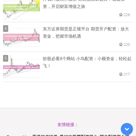
资，开启财富增值之旅
228
4
东方证券期货是正规平台 期货开户配资：放大
资金，把握市场机遇
220
5
炒股必看8个网站 小鸟配资：小额资金，轻松起
飞！
217
友情链接：