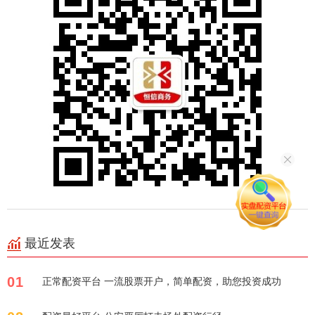
最近发表
01
正常配资平台 一流股票开户，简单配资，助您投资成功