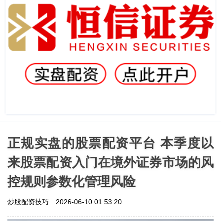
正规实盘的股票配资平台 本季度以
来股票配资入门在境外证券市场的风
控规则参数化管理风险
炒股配资技巧
2026-06-10 01:53:20