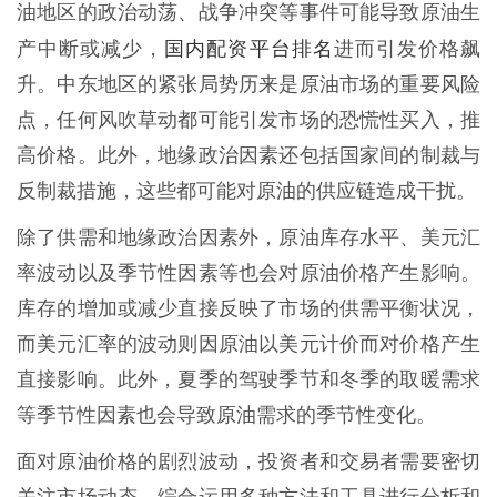
油地区的政治动荡、战争冲突等事件可能导致原油生
国内配资平台排名
产中断或减少，
进而引发价格飙
升。中东地区的紧张局势历来是原油市场的重要风险
点，任何风吹草动都可能引发市场的恐慌性买入，推
高价格。此外，地缘政治因素还包括国家间的制裁与
反制裁措施，这些都可能对原油的供应链造成干扰。
除了供需和地缘政治因素外，原油库存水平、美元汇
率波动以及季节性因素等也会对原油价格产生影响。
库存的增加或减少直接反映了市场的供需平衡状况，
而美元汇率的波动则因原油以美元计价而对价格产生
直接影响。此外，夏季的驾驶季节和冬季的取暖需求
等季节性因素也会导致原油需求的季节性变化。
面对原油价格的剧烈波动，投资者和交易者需要密切
关注市场动态，综合运用多种方法和工具进行分析和