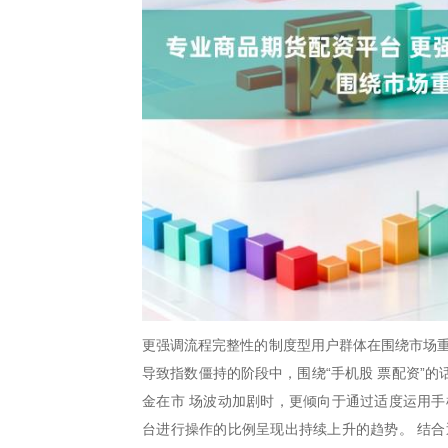
更强调流程完整性的制度型用户群体在围绕市场重
导致指数僵持的阶段中，围绕“手机股 票配资”
金在市 场波动加剧时，更倾向于通过适度运用手
台进行操作的比例呈现出持续上升的趋势。 结合