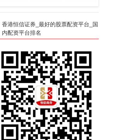
香港恒信证券_最好的股票配资平台_国
内配资平台排名