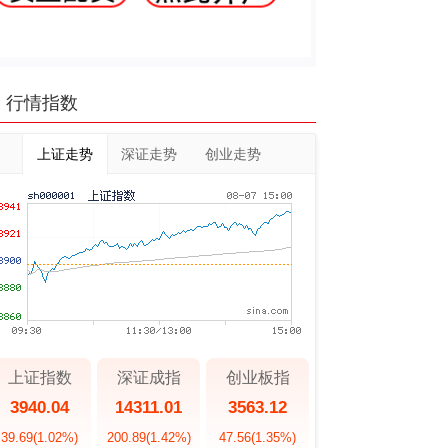
行情指数
上证走势
深证走势
创业走势
上证指数
深证成指
创业板指
3940.04
14311.01
3563.12
39.69
(1.02%)
200.89
(1.42%)
47.56
(1.35%)