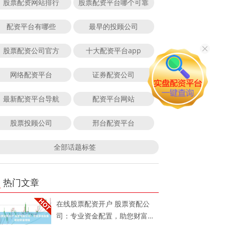
股票配资网站排行
股票配资平台哪个可靠
配资平台有哪些
最早的投顾公司
股票配资公司官方
十大配资平台app
网络配资平台
证券配资公司
最新配资平台导航
配资平台网站
股票投顾公司
邢台配资平台
全部话题标签
热门文章
在线股票配资开户 股票资配公
司：专业资金配置，助您财富增