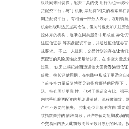
板块间来回切换，配资工具的使 用行为也呈现出
货配资平台，与“手机股 票配资”相关的检索量
期货配资平台， 有相当一部分人表示，在明确自
机会出现时适度提高仓位，但同时也更加关注资金
控体系的机构，逐渐在同类服务中形成差 异化优
注恒信证券 等实盘配资平台，并通过恒信证券官
规要求。 不止一人提到，交易计划的存在让他们
票配资的风险属性缺乏足够认识，在 多空力量反
香港恒信证
过重、 缺乏止损纪律而遭遇较大回撤
倍数、拉长评估周期，在实践中形成了更适合自身
当前多空力量反复博弈导致指数僵持的阶段下 
活、持仓周期更弹 性、但对于保证金占比、强平
内把手机股票配资的规则讲清楚、流程做细致，既
产生不必要的损失。 控制仓位比预测方向 重要
致指数僵持的 阶段阶段，账户净值对短期波动的
个交易日内放大此前数周甚至数月累积的风险。投