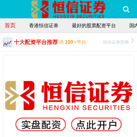
首页
香港恒信证券
最好的股票配资平台
国
十大配资平台推荐
恒信证券官网
共
100
+平台