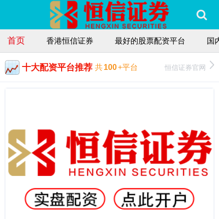
首页
香港恒信证券
最好的股票配资平台
国
十大配资平台推荐
恒信证券官网
共
100
+平台