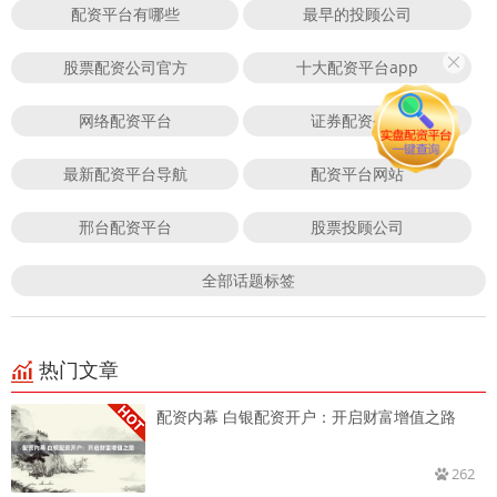
配资平台有哪些
最早的投顾公司
股票配资公司官方
十大配资平台app
网络配资平台
证券配资公司
最新配资平台导航
配资平台网站
邢台配资平台
股票投顾公司
全部话题标签
热门文章
配资内幕 白银配资开户：开启财富增值之路
262