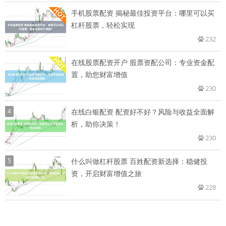
手机股票配资 揭秘最佳投资平台：哪里可以买
杠杆股票，轻松实现
232
在线股票配资开户 股票资配公司：专业资金配
置，助您财富增值
230
4
在线白银配资 配资好不好？风险与收益全面解
析，助你决策！
230
5
什么叫做杠杆股票 百姓配资新选择：稳健投
资，开启财富增值之旅
228