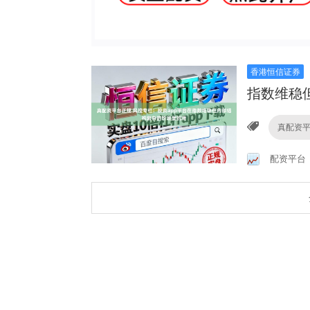
香港恒信证券
指数维稳
真配资
配资平台