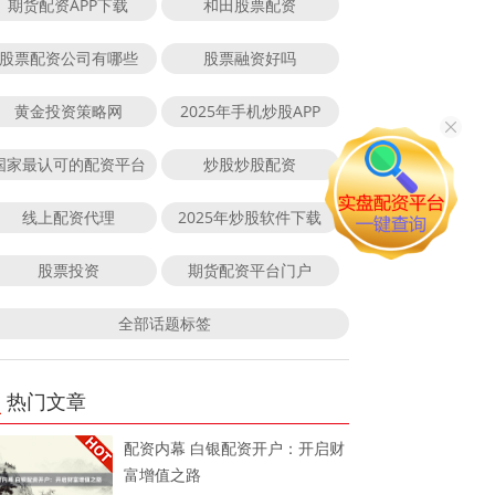
期货配资APP下载
和田股票配资
股票配资公司有哪些
股票融资好吗
黄金投资策略网
2025年手机炒股APP
国家最认可的配资平台
炒股炒股配资
线上配资代理
2025年炒股软件下载
股票投资
期货配资平台门户
全部话题标签
热门文章
配资内幕 白银配资开户：开启财
富增值之路