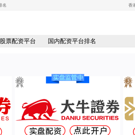
排名
香
股票配资平台
国内配资平台排名